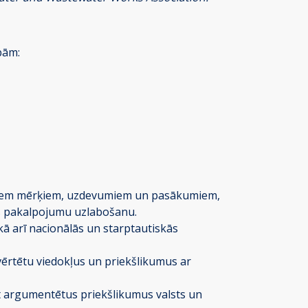
ībām:
pīgiem mērķiem, uzdevumiem un pasākumiem,
jas pakalpojumu uzlabošanu.
kā arī nacionālās un starptautiskās
ērtētu viedokļus un priekšlikumus ar
t argumentētus priekšlikumus valsts un