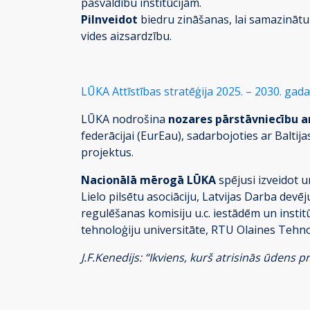
pašvaldību institūcijām.
Pilnveidot
biedru zināšanas, lai samazinātu 
vides aizsardzību.
LŪKA Attīstības stratēģija 2025. – 2030. gad
LŪKA nodrošina
nozares pārstāvniecību a
federācijai (EurEau), sadarbojoties ar Balti
projektus.
Nacionālā mērogā LŪKA
spējusi izveidot u
Lielo pilsētu asociāciju, Latvijas Darba dev
regulēšanas komisiju u.c. iestādēm un institū
tehnoloģiju universitāte, RTU Olaines Tehno
J.F.Kenedijs: “Ikviens, kurš atrisinās ūdens