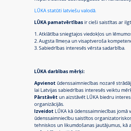
LŪKA statūti latviešu valodā.
LŪKA pamatvērtības
ir cieši saistītas ar 
1. Atklātība sniegtajos viedokļos un lēmumo
2. Augsta līmeņa un visaptveroša kompetenc
3. Sabiedrības interesēs vērsta sadarbība.
LŪKA darbības mērķi:
Apvienot
ūdenssaimniecības nozarē strādāj
lai Latvijas sabiedrības interesēs veiktu m
Pārstāvēt
un aizstāvēt LŪKA biedru interese
organizācijās.
Izveidot
LŪKA kā ūdenssaimniecības jomā vis
ūdenssaimniecību saistītos organizatorisko
tehniskos un likumdošanas jautājumus, kā 