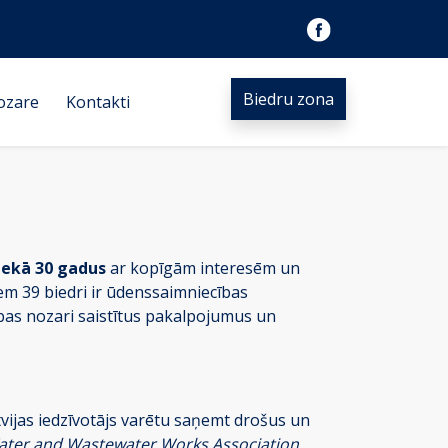
Biedru zona
ozare
Kontakti
nekā 30 gadus
ar kopīgām interesēm un
iem 39 biedri ir ūdenssaimniecības
bas nozari saistītus pakalpojumus un
tvijas iedzīvotājs varētu saņemt drošus un
ater and Wastewater Works Association.