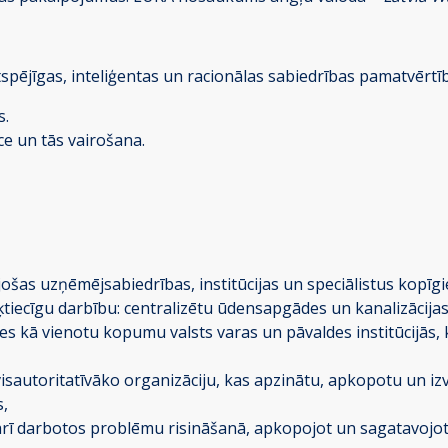
ilgtspējīgas, inteliģentas un racionālas sabiedrības pamatvērt
s.
e un tās vairošana.
ošas uzņēmējsabiedrības, institūcijas un speciālistus ko
ērķtiecīgu darbību: centralizētu ūdensapgādes un kanalizāci
s kā vienotu kopumu valsts varas un pāvaldes institūcijās, 
autoritatīvāko organizāciju, kas apzinātu, apkopotu un izv
s,
arī darbotos problēmu risināšanā, apkopojot un sagatavojo