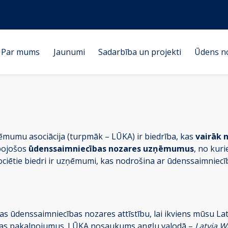
Par mums
Jaunumi
Sadarbība un projekti
Ūdens n
ēmumu asociācija (turpmāk – LŪKA) ir biedrība, kas
vairāk 
rbojošos
ūdenssaimniecības nozares uzņēmumus
, no kur
ociētie biedri ir uzņēmumi, kas nodrošina ar ūdenssaimniecī
as ūdenssaimniecības nozares attīstību, lai ikviens mūsu La
jas pakalpojumus. LŪKA nosaukums angļu valodā –
Latvia W