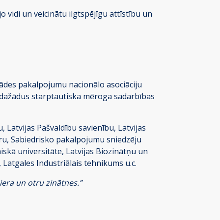
vidi un veicinātu ilgtspējīgu attīstību un
gādes pakalpojumu nacionālo asociāciju
jot dažādus starptautiska mēroga sadarbības
u, Latvijas Pašvaldību savienību, Latvijas
meru, Sabiedrisko pakalpojumu sniedzēju
niskā universitāte, Latvijas Biozinātņu un
Latgales Industriālais tehnikums u.c.
iera un otru zinātnes.”