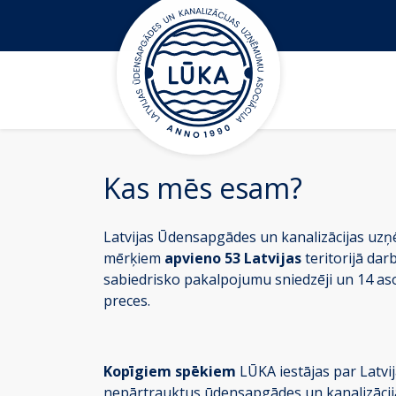
Kas mēs esam?
Latvijas Ūdensapgādes un kanalizācijas uzņ
mērķiem
apvieno 53 Latvijas
teritorijā da
sabiedrisko pakalpojumu sniedzēji un 14 as
preces.
Kopīgiem spēkiem
LŪKA iestājas par Latvij
nepārtrauktus ūdensapgādes un kanalizāci