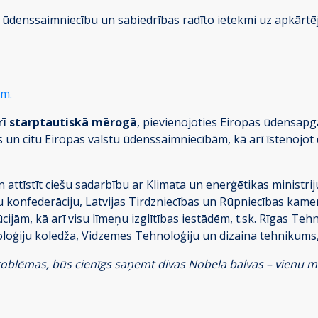
ūdenssaimniecību un sabiedrības radīto ietekmi uz apkārtējo 
am.
rī starptautiskā mērogā
, pievienojoties Eiropas ūdensap
jas un citu Eiropas valstu ūdenssaimniecībām, kā arī īsteno
n attīstīt ciešu sadarbību ar Klimata un enerģētikas ministrij
ēju konfederāciju, Latvijas Tirdzniecības un Rūpniecības ka
cijām, kā arī visu līmeņu izglītības iestādēm, t.sk. Rīgas Teh
loģiju koledža, Vidzemes Tehnoloģiju un dizaina tehnikums, 
 problēmas, būs cienīgs saņemt divas Nobela balvas – vienu m