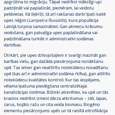
apgrūtina to migrāciju. Tāpat nedrīkst mākslīgi upi
padziļināt vai paplašināt, piemēram, lai veidotu
peldvietas. Kā šķēršļi, tā arī rakšanas darbi īpaši kaitē
upes nēģim (
Lampetra fluviatilis
), kura populācija
Latvijā turpina samazināties. Gan akmeņu krāvumu
veidošana, gan patvaļīga upes paplašināšana vai
padziļināšana turklāt ir administratīvi sodāmas
darbības.
Otrkārt, pie upes dzīvojošajiem ir svarīgi mazināt gan
barības vielu, gan dažāda piesārņojuma nonākšanu
upē. Tas ietver gan neattīrītu notekūdeņu novadīšanu
upē (kas arī ir administratīvi sodāma rīcība), gan attīrīto
notekūdeņu kvalitātes kontroli. Kur tas iespējams,
vēlama īpašuma pieslēgšana centralizētajai
kanalizācijas sistēmai. Būtiski atcerēties, ka upē un tās
krastos nedrīkst izmest dārza atkritumus – zāli, lapas,
zarus, bojāto ražu un cita veida biomasu. Biogēno
elementu piesārņojums upēs un tā raisītā eitrofikācija