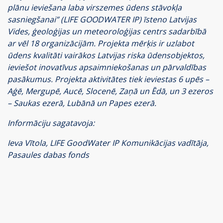
plānu ieviešana laba virszemes ūdens stāvokļa
sasniegšanai” (LIFE GOODWATER IP) īsteno Latvijas
Vides, ģeoloģijas un meteoroloģijas centrs sadarbībā
ar vēl 18 organizācijām. Projekta mērķis ir uzlabot
ūdens kvalitāti vairākos Latvijas riska ūdensobjektos,
ieviešot inovatīvus apsaimniekošanas un pārvaldības
pasākumus. Projekta aktivitātes tiek ieviestas 6 upēs –
Aģē, Mergupē, Aucē, Slocenē, Zaņā un Ēdā, un 3 ezeros
– Saukas ezerā, Lubānā un Papes ezerā.
Informāciju sagatavoja:
Ieva Vītola,
LIFE GoodWater IP Komunikācijas vadītāja,
Pasaules dabas fonds