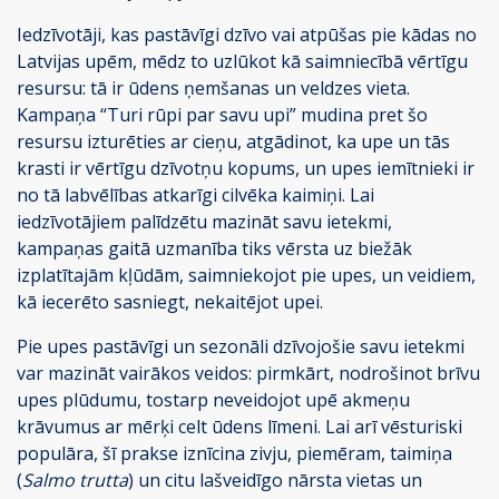
Iedzīvotāji, kas pastāvīgi dzīvo vai atpūšas pie kādas no
Latvijas upēm, mēdz to uzlūkot kā saimniecībā vērtīgu
resursu: tā ir ūdens ņemšanas un veldzes vieta.
Kampaņa “Turi rūpi par savu upi” mudina pret šo
resursu izturēties ar cieņu, atgādinot, ka upe un tās
krasti ir vērtīgu dzīvotņu kopums, un upes iemītnieki ir
no tā labvēlības atkarīgi cilvēka kaimiņi. Lai
iedzīvotājiem palīdzētu mazināt savu ietekmi,
kampaņas gaitā uzmanība tiks vērsta uz biežāk
izplatītajām kļūdām, saimniekojot pie upes, un veidiem,
kā iecerēto sasniegt, nekaitējot upei.
Pie upes pastāvīgi un sezonāli dzīvojošie savu ietekmi
var mazināt vairākos veidos: pirmkārt, nodrošinot brīvu
upes plūdumu, tostarp neveidojot upē akmeņu
krāvumus ar mērķi celt ūdens līmeni. Lai arī vēsturiski
populāra, šī prakse iznīcina zivju, piemēram, taimiņa
(
Salmo trutta
) un citu lašveidīgo nārsta vietas un