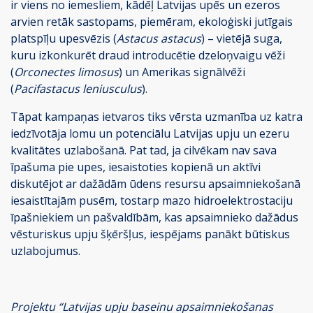
ir viens no iemesliem, kādēļ Latvijas upēs un ezeros
arvien retāk sastopams, piemēram, ekoloģiski jutīgais
platspīļu upesvēzis (
Astacus astacus
) – vietējā suga,
kuru izkonkurēt draud introducētie dzeloņvaigu vēži
(
Orconectes limosus
) un Amerikas signālvēži
(
Pacifastacus leniusculus
).
Tāpat kampaņas ietvaros tiks vērsta uzmanība uz katra
iedzīvotāja lomu un potenciālu Latvijas upju un ezeru
kvalitātes uzlabošanā. Pat tad, ja cilvēkam nav sava
īpašuma pie upes, iesaistoties kopienā un aktīvi
diskutējot ar dažādām ūdens resursu apsaimniekošanā
iesaistītajām pusēm, tostarp mazo hidroelektrostaciju
īpašniekiem un pašvaldībām, kas apsaimnieko dažādus
vēsturiskus upju šķēršļus, iespējams panākt būtiskus
uzlabojumus.
Projektu “Latvijas upju baseinu apsaimniekošanas