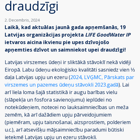
draudzīgi
2. Decembris, 2024
Laikā, kad aktuālas jaunā gada apņemšanās, 19
Latvijas organizācijas projekta
LIFE GoodWater IP
ietvaros aicina ikvienu pie upes dzīvojošo
apņemties dzīvot un saimniekot upei draudzīgi!
Latvijas virszemes ūdeņi ir sliktākā stāvoklī nekā vidēji
Eiropā. Labu ūdeņu ekoloģisko kvalitāti sasniedz vien ⅓
daļa Latvijas upju un ezeru (
2024, LVĢMC, Pārskats par
virszemes un pazemes ūdeņu stāvokli 2023.gadā
). Lai
arī liela loma šajā statistikā ir augu barības vielu
(slāpekļa un fosfora savienojumu) ieplūdei no
notekūdeņiem, notecei no lauksaimniecības un meža
zemēm, kā arī dažādiem upju pārveidojumiem
(piemēram, upju taisnošanai, aizsprostiem, polderiem
u.c.), arī atsevišķu mājsaimniecību paradumi būtiski
ietekmē Latvijas upju un ezeru stāvokli.