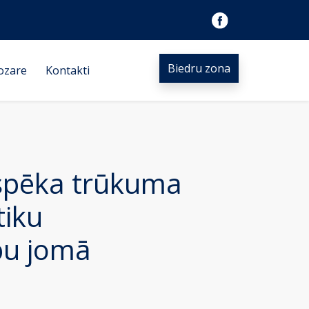
Biedru zona
ozare
Kontakti
aspēka trūkuma
tiku
bu jomā