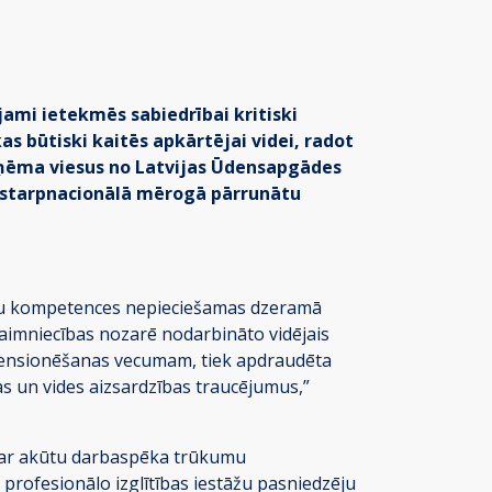
ami ietekmēs sabiedrībai kritiski
 būtiski kaitēs apkārtējai videi, radot
uzņēma viesus no Latvijas Ūdensapgādes
i starpnacionālā mērogā pārrunātu
, kuru kompetences nepieciešamas dzeramā
imniecības nozarē nodarbināto vidējais
u pensionēšanas vecumam, tiek apdraudēta
s un vides aizsardzības traucējumus,”
ts ar akūtu darbaspēka trūkumu
t profesionālo izglītības iestāžu pasniedzēju