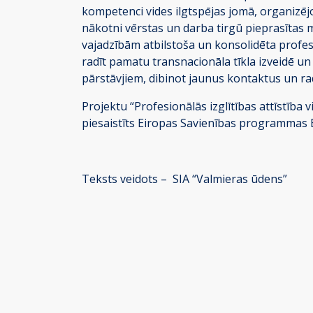
kompetenci vides ilgtspējas jomā, organizē
nākotni vērstas un darba tirgū pieprasītas
vajadzībām atbilstoša un konsolidēta profes
radīt pamatu transnacionāla tīkla izveidē un
pārstāvjiem, dibinot jaunus kontaktus un r
Projektu “Profesionālās izglītības attīstīb
piesaistīts Eiropas Savienības programmas
Teksts veidots – SIA “Valmieras ūdens”