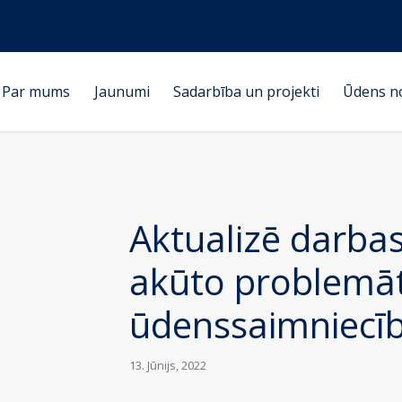
Par mums
Jaunumi
Sadarbība un projekti
Ūdens n
Aktualizē darb
akūto problemā
ūdenssaimniecī
13. Jūnijs, 2022