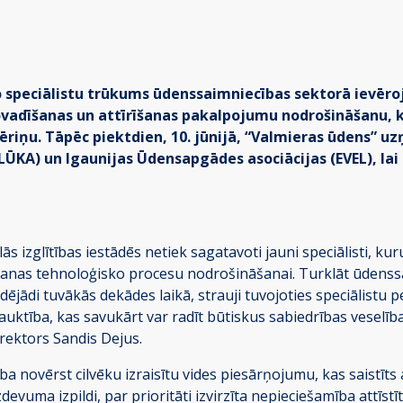
speciālistu trūkums ūdenssaimniecības sektorā ievēroj
dīšanas un attīrīšanas pakalpojumu nodrošināšanu, kas
ēriņu. Tāpēc piektdien, 10. jūnijā, “Valmieras ūdens” 
LŪKA) un Igaunijas Ūdensapgādes asociācijas (EVEL), la
lās izglītības iestādēs netiek sagatavoti jauni speciālisti
anas tehnoloģisko procesu nodrošināšanai. Turklāt ūdenssa
ādējādi tuvākās dekādes laikā, strauji tuvojoties speciālist
ktība, kas savukārt var radīt būtiskus sabiedrības veselība
irektors Sandis Dejus.
ība novērst cilvēku izraisītu vides piesārņojumu, kas saistī
vuma izpildi, par prioritāti izvirzīta nepieciešamība attīstī