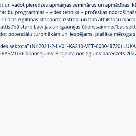
jot un vadot pieredzes apmaiņas seminārus un apmācības, k
 mācību programmas – vides tehniķa – profesijas nodrošināša
ionālās izglītības standarta izstrādi un tam atbilstošu mā
 attīstībā starp Latvijas un Igaunijas ūdenssaimniecības sekt
adot potenciālu turpmākām un, iespējams, plašāka mēroga s
a vides sektorā” (Nr.2021-2-LV01-KA210-VET-000048720) LŪKA
 ERASMUS+ finansējums. Projekta noslēgums paredzēts 2022