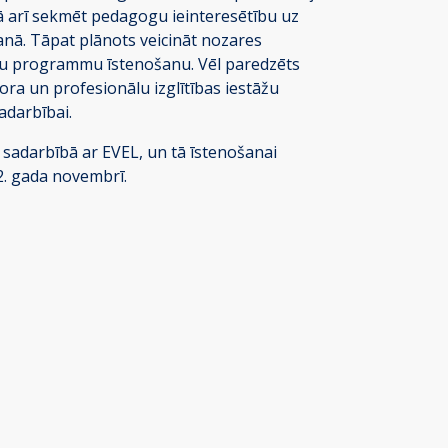
ā arī sekmēt pedagogu ieinteresētību uz
nā. Tāpat plānots veicināt nozares
cību programmu īstenošanu. Vēl paredzēts
ora un profesionālu izglītības iestāžu
adarbībai.
 sadarbībā ar EVEL, un tā īstenošanai
. gada novembrī.