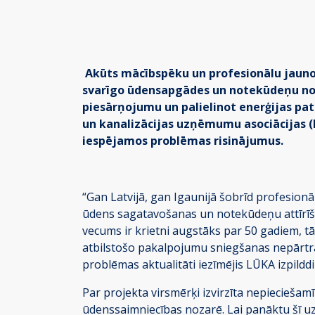
Akūts mācībspēku un profesionālu jauno 
svarīgo ūdensapgādes un notekūdeņu nova
piesārņojumu un palielinot enerģijas pat
un kanalizācijas uzņēmumu asociācijas (
iespējamos problēmas risinājumus.
“Gan Latvijā, gan Igaunijā šobrīd profesionā
ūdens sagatavošanas un notekūdeņu attīrīš
vecums ir krietni augstāks par 50 gadiem, t
atbilstošo pakalpojumu sniegšanas nepārtrau
problēmas aktualitāti iezīmējis LŪKA izpildd
Par projekta virsmērķi izvirzīta nepieciešam
ūdenssaimniecības nozarē. Lai panāktu šī uzde