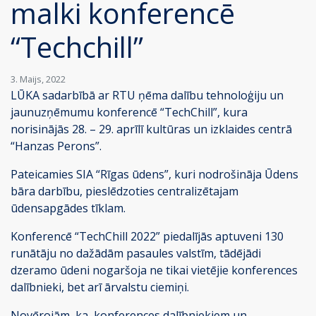
malki konferencē
“Techchill”
3. Maijs, 2022
LŪKA sadarbībā ar RTU ņēma dalību tehnoloģiju un
jaunuzņēmumu konferencē “TechChill”, kura
norisinājās 28. – 29. aprīlī kultūras un izklaides centrā
“Hanzas Perons”.
Pateicamies SIA “Rīgas ūdens”, kuri nodrošināja Ūdens
bāra darbību, pieslēdzoties centralizētajam
ūdensapgādes tīklam.
Konferencē “TechChill 2022” piedalījās aptuveni 130
runātāju no dažādām pasaules valstīm, tādējādi
dzeramo ūdeni nogaršoja ne tikai vietējie konferences
dalībnieki, bet arī ārvalstu ciemiņi.
Novērojām, ka konferences dalībniekiem un