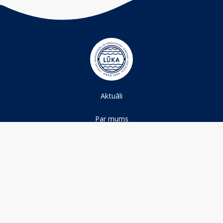
Aktuāli
Par mums
Projekti
Ūdens nozare
Kontakti
+371 26591517
info@lwwwwa.lv