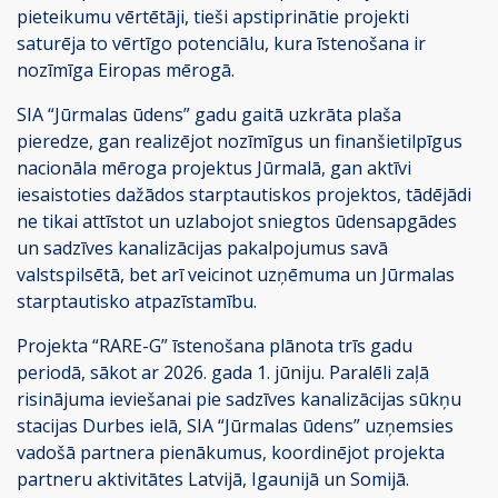
pieteikumu vērtētāji, tieši apstiprinātie projekti
saturēja to vērtīgo potenciālu, kura īstenošana ir
nozīmīga Eiropas mērogā.
SIA “Jūrmalas ūdens” gadu gaitā uzkrāta plaša
pieredze, gan realizējot nozīmīgus un finanšietilpīgus
nacionāla mēroga projektus Jūrmalā, gan aktīvi
iesaistoties dažādos starptautiskos projektos, tādējādi
ne tikai attīstot un uzlabojot sniegtos ūdensapgādes
un sadzīves kanalizācijas pakalpojumus savā
valstspilsētā, bet arī veicinot uzņēmuma un Jūrmalas
starptautisko atpazīstamību.
Projekta “RARE-G” īstenošana plānota trīs gadu
periodā, sākot ar 2026. gada 1. jūniju. Paralēli zaļā
risinājuma ieviešanai pie sadzīves kanalizācijas sūkņu
stacijas Durbes ielā, SIA “Jūrmalas ūdens” uzņemsies
vadošā partnera pienākumus, koordinējot projekta
partneru aktivitātes Latvijā, Igaunijā un Somijā.