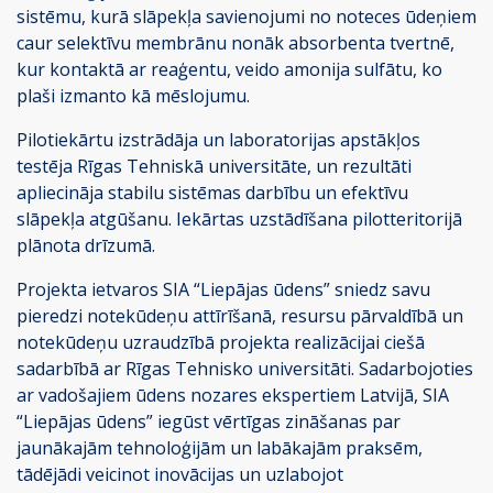
sistēmu, kurā slāpekļa savienojumi no noteces ūdeņiem
caur selektīvu membrānu nonāk absorbenta tvertnē,
kur kontaktā ar reaģentu, veido amonija sulfātu, ko
plaši izmanto kā mēslojumu.
Pilotiekārtu izstrādāja un laboratorijas apstākļos
testēja Rīgas Tehniskā universitāte, un rezultāti
apliecināja stabilu sistēmas darbību un efektīvu
slāpekļa atgūšanu. Iekārtas uzstādīšana pilotteritorijā
plānota drīzumā.
Projekta ietvaros SIA “Liepājas ūdens” sniedz savu
pieredzi notekūdeņu attīrīšanā, resursu pārvaldībā un
notekūdeņu uzraudzībā projekta realizācijai ciešā
sadarbībā ar Rīgas Tehnisko universitāti. Sadarbojoties
ar vadošajiem ūdens nozares ekspertiem Latvijā, SIA
“Liepājas ūdens” iegūst vērtīgas zināšanas par
jaunākajām tehnoloģijām un labākajām praksēm,
tādējādi veicinot inovācijas un uzlabojot