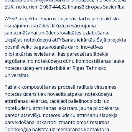
EUR, no kuriem 2’080’444,32 finansē Eiropas Savienība.
WSSP projekta ietvaros turpinās darbs pie praktisku
risinājumu izstrādes difūzā piesārņojuma
samazināšanai un ūdens kvalitātes uzlabošanai
Liepājas notekūdeņu attīrīšanas iekārtās. Šajā projekta
posmā veikti sagatavošanās darbi inovatīvas
pilotiekārtas ieviešanai, kas paredzēta slāpekļa
atgūšanai no notekūdeņu dūņu kompostēšanas lauka
noteces ūdeņiem sadarbībā ar Rīgas Tehnisko
universitāti.
Pašlaik kompostēšanas procesā radītais virszemes
noteces ūdens tiek novadīts atpakaļ notekūdeņu
attīrīšanas iekārtās, tādējādi palielinot slodzi uz
notekūdeņu attīrīšanas iekārtām. Jaunā pilotiekārta
paredz atsevišķu noteces ūdeņu attīrīšanu slāpekļa
pārveidošanai atkārtoti izmantojamos resursos.
Tehnoloģija balstīta uz membrānas kontaktora