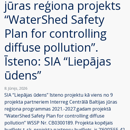
jūras reģiona projekts
“WaterShed Safety
Plan for controlling
diffuse pollution”.
Īsteno: SIA “Liepājas
ūdens”
8. Jūnijs, 2026
SIA “Liepājas ūdens” īsteno projektu kā viens no 9
projekta partneriem Interreg Centrālā Baltijas jūras
reģiona programmas 2021.-2027.gadam projektā
“WaterShed Safety Plan for controlling diffuse
pollution” WSSP Nr. CB0300189. Projekta kopējais
budžets t. sk. projekta partneru budžets, ir 2’600’555,42