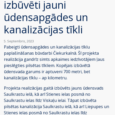
izbūvēti jauni
ūdensapgādes un
kanalizācijas tīkli
5. Septembris, 2023
Pabeigti ūdensapgādes un kanalizācijas tīklu
paplašināšanas būvdarbi Čiekurkalnā. Šī projekta
realizācija gandrīz simts apkaimes iedzīvotājiem ļaus
pieslēgties pilsētas tīkliem. Kopējais izbūvētā
ūdensvada garums ir aptuveni 700 metri, bet
kanalizācijas tīklu – ap kilometru.
Projekta realizācijas gaitā izbūvēts jauns ūdensvads
Saulkrastu ielā, kā arī Stienes ielas posmā no
Saulkrastu ielas līdz Viskaļu ielai. Tāpat izbūvēta
pilsētas kanalizācija Saulkrastu ielā, kā arī Liepupes un
Stienes ielas posmā no Saulkrastu ielas līdz