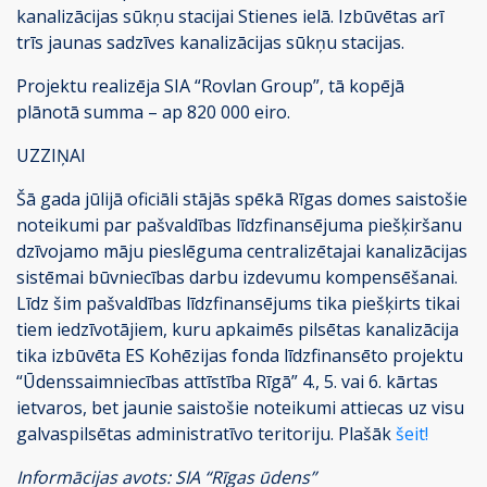
kanalizācijas sūkņu stacijai Stienes ielā. Izbūvētas arī
trīs jaunas sadzīves kanalizācijas sūkņu stacijas.
Projektu realizēja SIA “Rovlan Group”, tā kopējā
plānotā summa – ap 820 000 eiro.
UZZIŅAI
Šā gada jūlijā oficiāli stājās spēkā Rīgas domes saistošie
noteikumi par pašvaldības līdzfinansējuma piešķiršanu
dzīvojamo māju pieslēguma centralizētajai kanalizācijas
sistēmai būvniecības darbu izdevumu kompensēšanai.
Līdz šim pašvaldības līdzfinansējums tika piešķirts tikai
tiem iedzīvotājiem, kuru apkaimēs pilsētas kanalizācija
tika izbūvēta ES Kohēzijas fonda līdzfinansēto projektu
“Ūdenssaimniecības attīstība Rīgā” 4., 5. vai 6. kārtas
ietvaros, bet jaunie saistošie noteikumi attiecas uz visu
galvaspilsētas administratīvo teritoriju. Plašāk
šeit!
Informācijas avots: SIA “Rīgas ūdens”