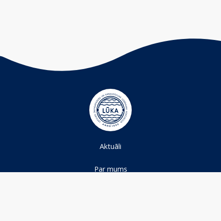
Aktuāli
Par mums
Projekti
Ūdens nozare