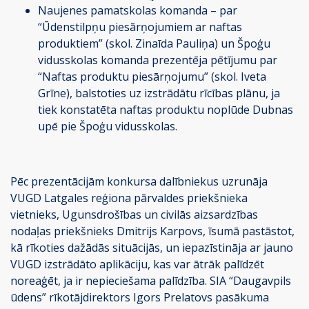
Naujenes pamatskolas komanda – par
“Ūdenstilpņu piesārņojumiem ar naftas
produktiem” (skol. Zinaīda Pauliņa) un Špoģu
vidusskolas komanda prezentēja pētījumu par
“Naftas produktu piesārņojumu” (skol. Iveta
Grīne), balstoties uz izstrādātu rīcības plānu, ja
tiek konstatēta naftas produktu noplūde Dubnas
upē pie Špoģu vidusskolas.
Pēc prezentācijām konkursa dalībniekus uzrunāja
VUGD Latgales reģiona pārvaldes priekšnieka
vietnieks, Ugunsdrošības un civilās aizsardzības
nodaļas priekšnieks Dmitrijs Karpovs, īsumā pastāstot,
kā rīkoties dažādās situācijās, un iepazīstināja ar jauno
VUGD izstrādāto aplikāciju, kas var ātrāk palīdzēt
noreaģēt, ja ir nepieciešama palīdzība. SIA “Daugavpils
ūdens” rīkotājdirektors Igors Prelatovs pasākuma