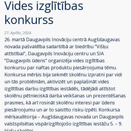
Vides izglītības
konkurss
27. Aprīlis, 2024
26. martā Daugavpils Inovāciju centrā Augšdaugavas
novada pašvaldība sadarbībā ar biedrību “Višķu
attīstībai”, Daugavpils Inovāciju centru un SIA
“Daugavpils ūdens” organizēja vides izglītības
konkursu par naftas produktu piesārņojuma tēmu.
Konkursa mērķis bija sekmēt skolēnu izpratni par vidi
un tās problēmām, aktivizēt un paplašināt vides
izglītības darbu izglītības iestādēs, tādējādi attīstot
skolēnu pētnieciskā darba veikšanas un prezentēšanas
prasmes, kā arī rosināt skolēnu interesi par ūdens
piesārņojumu un ar to saistīto risku izpēti. Konkursa
mērķauditorija – Augšdaugavas novada un Daugavpils
valstspilsētas vispārizglītojošo izglītības iestāžu 5. – 9.
klašu skolēni.