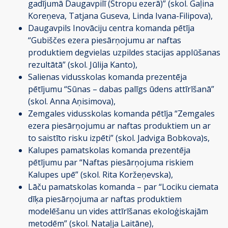
gadījumā Daugavpilī (Stropu ezerā)” (skol. Gaļina
Koreņeva, Tatjana Guseva, Linda Ivana-Filipova),
Daugavpils Inovāciju centra komanda pētīja
“Gubiščes ezera piesārņojumu ar naftas
produktiem degvielas uzpildes stacijas applūšanas
rezultātā” (skol. Jūlija Kanto),
Salienas vidusskolas komanda prezentēja
pētījumu “Sūnas – dabas palīgs ūdens attīrīšanā”
(skol. Anna Aņisimova),
Zemgales vidusskolas komanda pētīja “Zemgales
ezera piesārņojumu ar naftas produktiem un ar
to saistīto risku izpēti” (skol. Jadviga Bobkova)s,
Kalupes pamatskolas komanda prezentēja
pētījumu par “Naftas piesārņojuma riskiem
Kalupes upē” (skol. Rita Koržeņevska),
Lāču pamatskolas komanda – par “Lociku ciemata
dīķa piesārņojuma ar naftas produktiem
modelēšanu un vides attīrīšanas ekoloģiskajām
metodēm” (skol. Nataļja Laitāne),