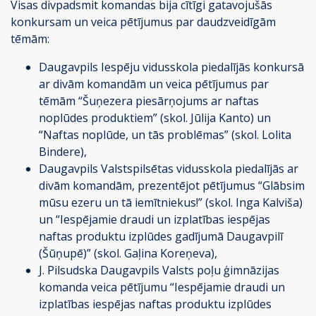
Visas divpadsmit komandas bija cītīgi gatavojušās
konkursam un veica pētījumus par daudzveidīgām
tēmām:
Daugavpils Iespēju vidusskola piedalījās konkursā
ar divām komandām un veica pētījumus par
tēmām “Šuņezera piesārņojums ar naftas
noplūdes produktiem” (skol. Jūlija Kanto) un
“Naftas noplūde, un tās problēmas” (skol. Lolita
Bindere),
Daugavpils Valstspilsētas vidusskola piedalījās ar
divām komandām, prezentējot pētījumus “Glābsim
mūsu ezeru un tā iemītniekus!” (skol. Inga Kalviša)
un “Iespējamie draudi un izplatības iespējas
naftas produktu izplūdes gadījumā Daugavpilī
(Šūņupē)” (skol. Gaļina Koreņeva),
J. Pilsudska Daugavpils Valsts poļu ģimnāzijas
komanda veica pētījumu “Iespējamie draudi un
izplatības iespējas naftas produktu izplūdes