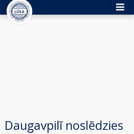
Daugavpilī noslēdzies