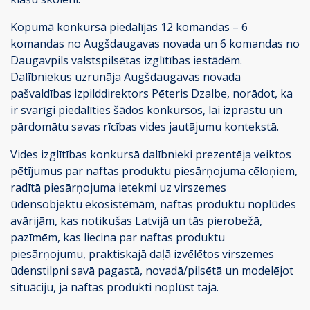
Kopumā konkursā piedalījās 12 komandas – 6
komandas no Augšdaugavas novada un 6 komandas no
Daugavpils valstspilsētas izglītības iestādēm.
Dalībniekus uzrunāja Augšdaugavas novada
pašvaldības izpilddirektors Pēteris Dzalbe, norādot, ka
ir svarīgi piedalīties šādos konkursos, lai izprastu un
pārdomātu savas rīcības vides jautājumu kontekstā.
Vides izglītības konkursā dalībnieki prezentēja veiktos
pētījumus par naftas produktu piesārņojuma cēloņiem,
radītā piesārņojuma ietekmi uz virszemes
ūdensobjektu ekosistēmām, naftas produktu noplūdes
avārijām, kas notikušas Latvijā un tās pierobežā,
pazīmēm, kas liecina par naftas produktu
piesārņojumu, praktiskajā daļā izvēlētos virszemes
ūdenstilpni savā pagastā, novadā/pilsētā un modelējot
situāciju, ja naftas produkti noplūst tajā.