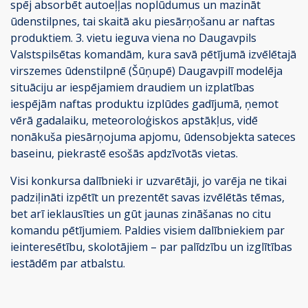
spēj absorbēt autoeļļas noplūdumus un mazināt
ūdenstilpnes, tai skaitā aku piesārņošanu ar naftas
produktiem. 3. vietu ieguva viena no Daugavpils
Valstspilsētas komandām, kura savā pētījumā izvēlētajā
virszemes ūdenstilpnē (Šūņupē) Daugavpilī modelēja
situāciju ar iespējamiem draudiem un izplatības
iespējām naftas produktu izplūdes gadījumā, ņemot
vērā gadalaiku, meteoroloģiskos apstākļus, vidē
nonākuša piesārņojuma apjomu, ūdensobjekta sateces
baseinu, piekrastē esošās apdzīvotās vietas.
Visi konkursa dalībnieki ir uzvarētāji, jo varēja ne tikai
padziļināti izpētīt un prezentēt savas izvēlētās tēmas,
bet arī ieklausīties un gūt jaunas zināšanas no citu
komandu pētījumiem. Paldies visiem dalībniekiem par
ieinteresētību, skolotājiem – par palīdzību un izglītības
iestādēm par atbalstu.