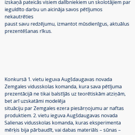
izskaņā pateicās visiem dalībniekiem un skolotājiem par
ieguldīto darbu un aicināja savos pētījumos
nekautrēties
paust savu redzējumu, izmantot mūsdienīgus, aktuālus
prezentēšanas rīkus.
Konkursā 1. vietu ieguva Augšdaugavas novada
Zemgales vidusskolas komanda, kura sava pētījuma
prezentācijā ne tikai balstījās uz teorētiskām atziņām,
bet arī uzskatāmi modelēja
situāciju par Zemgales ezera piesārņojumu ar naftas
produktiem. 2. vietu ieguva Augšdaugavas novada
Salienas vidusskolas komanda, kuras eksperimenta
mērķis bija pārbaudīt, vai dabas materiāls – sūnas –