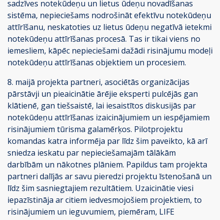
sadzīves notekūdeņu un lietus ūdeņu novadīšanas
sistēma, nepieciešams nodrošināt efektīvu notekūdeņu
attīrīšanu, neskatoties uz lietus ūdeņu negatīvā ietekmi
notekūdeņu attīrīšanas procesā. Tas ir tikai viens no
iemesliem, kāpēc nepieciešami dažādi risinājumu modeļi
notekūdeņu attīrīšanas objektiem un procesiem.
8. maijā projekta partneri, asociētās organizācijas
pārstāvji un pieaicinātie ārējie eksperti pulcējās gan
klātienē, gan tiešsaistē, lai iesaistītos diskusijās par
notekūdeņu attīrīšanas izaicinājumiem un iespējamiem
risinājumiem tūrisma galamērķos. Pilotprojektu
komandas katra informēja par līdz šim paveikto, kā arī
sniedza ieskatu par nepieciešamajām tālākām
darbībām un nākotnes plāniem. Papildus tam projekta
partneri dalījās ar savu pieredzi projektu īstenošanā un
līdz šim sasniegtajiem rezultātiem. Uzaicinātie viesi
iepazīstināja ar citiem iedvesmojošiem projektiem, to
risinājumiem un ieguvumiem, piemēram, LIFE