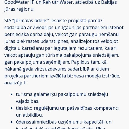
GoodWater IP un ReNutriWater, attiecībā uz Baltijas
jūras reģionu.
SIA “Jūrmalas ūdens” iesaiste projektā paredz
sadarbībā ar Zviedrijas un Igaunijas partneriem īstenot
pētnieciskā darba daļu, veicot gan paraugu ņemšanu
jūras piekrastes ūdenstilpnēs, analizējot tos veidojot
digitālu kartēšanu par iegūtajiem rezultātiem, kā arī
veicot aptauju gan tūrisma pakalpojuma sniedzējiem,
gan pakalpojuma saņēmējiem. Papildus tam, kā
nākamā gada virzsuzdevums sadarbībā ar citiem
projekta partneriem izvēlēta biznesa modeļa izstrāde,
analizējot:
tūrisma galamērķu pakalpojumu sniedzēju
vajadzības,
tiesisko regulējumu un pašvaldības kompetenci
un atbildību,
ūdenssaimniecības uzņēmumu kapacitāti un
iespējas daļēja sadzīves kanalizācijas tīkla