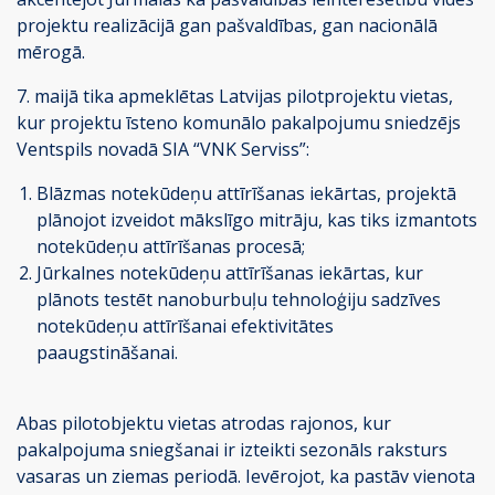
projektu realizācijā gan pašvaldības, gan nacionālā
mērogā.
7. maijā tika apmeklētas Latvijas pilotprojektu vietas,
kur projektu īsteno komunālo pakalpojumu sniedzējs
Ventspils novadā SIA “VNK Serviss”:
Blāzmas notekūdeņu attīrīšanas iekārtas, projektā
plānojot izveidot mākslīgo mitrāju, kas tiks izmantots
notekūdeņu attīrīšanas procesā;
Jūrkalnes notekūdeņu attīrīšanas iekārtas, kur
plānots testēt nanoburbuļu tehnoloģiju sadzīves
notekūdeņu attīrīšanai efektivitātes
paaugstināšanai.
Abas pilotobjektu vietas atrodas rajonos, kur
pakalpojuma sniegšanai ir izteikti sezonāls raksturs
vasaras un ziemas periodā. Ievērojot, ka pastāv vienota