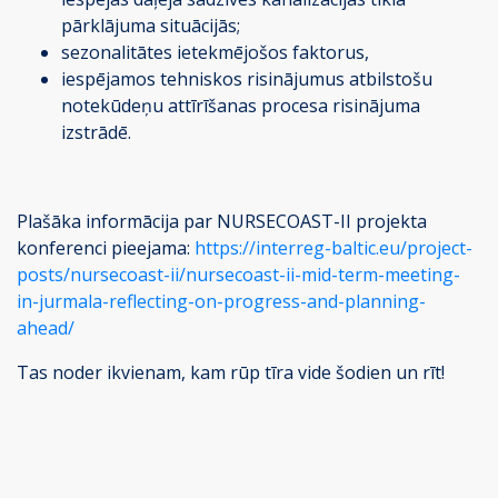
pārklājuma situācijās;
sezonalitātes ietekmējošos faktorus,
iespējamos tehniskos risinājumus atbilstošu
notekūdeņu attīrīšanas procesa risinājuma
izstrādē.
Plašāka informācija par NURSECOAST-II projekta
konferenci pieejama:
https://interreg-baltic.eu/project-
posts/nursecoast-ii/nursecoast-ii-mid-term-meeting-
in-jurmala-reflecting-on-progress-and-planning-
ahead/
Tas noder ikvienam, kam rūp tīra vide šodien un rīt!