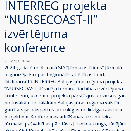
INTERREG projekta
“NURSECOAST-II”
izvērtējuma
konference
20. Maijs, 2024
2024. gada 7. un 8. maijā SIA “Jūrmalas ūdens” Jūrmalā
organizēja Eiropas Reģionālās attīstības fonda
līdzfinansētā INTERREG Baltijas jūras reģiona projekta
“NURSECOAST-II” vidēja termiņa darbības izvērtējuma
konferenci, uzņemot projekta pārstāvjus un viesus gan
no tuvākām un tālākām Baltijas jūras reģiona valstīm,
gan Latvijas ekspertus un kolēģus no līdzīga rakstura
projektiem. Konferences atklāšanas uzrunu teica
Jūrmalas pašvaldības pārstāvis J. Lediņa kungs, tādējādi
akcentējot Jūrmalas kā pašvaldības ieinteresētību vides