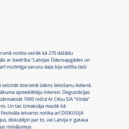
garumā notika vairāk kā 270 dažādu
jās ar biedrība “Latvijas Ūdensapgādes un
rī nozīmīga sarunu daļa bija veltīta tieši
i veicināt dzeramā ūdens lietošanu ikdienā.
asākuma apmeklētāju interesi. Degustācijas
 pārmaksāt 1000 reižu! Ar Cēsu SIA “Vinda”
dens. Un tas izmaksāja mazāk kā
Festivāla ietvaros notika arī DISKUSIJA
diskutējot par to, vai Latvija ir gatava
us risinājumus.