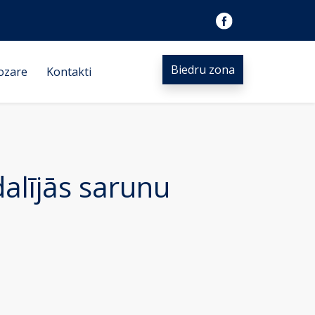
Biedru zona
ozare
Kontakti
alījās sarunu