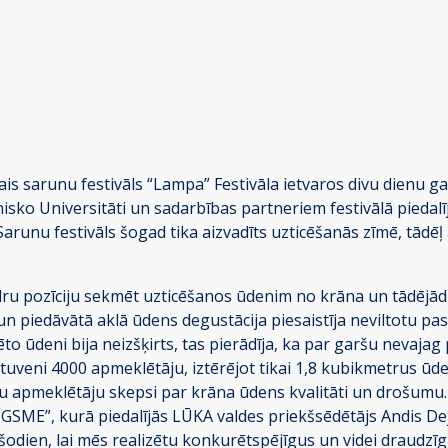
tais sarunu festivāls “Lampa” Festivāla ietvaros divu dienu 
sko Universitāti un sadarbības partneriem festivālā piedalī
runu festivāls šogad tika aizvadīts uzticēšanās zīmē, tādēļ a
edru pozīciju sekmēt uzticēšanos ūdenim no krāna un tādējād
 un piedāvātā aklā ūdens degustācija piesaistīja neviltotu p
to ūdeni bija neizšķirts, tas pierādīja, ka par garšu nevajag
ptuveni 4000 apmeklētāju, iztērējot tikai 1,8 kubikmetrus ū
u apmeklētāju skepsi par krāna ūdens kvalitāti un drošumu. 
 kurā piedalījās LŪKA valdes priekšsēdētājs Andis Dejus, 
odien, lai mēs realizētu konkurētspējīgus un videi draudzīg