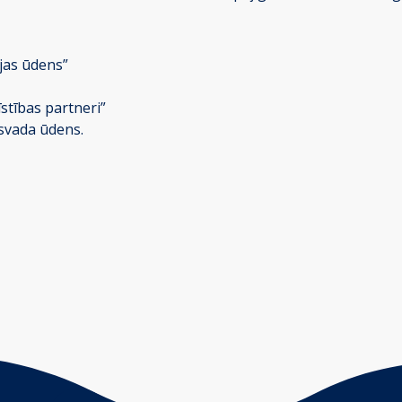
ājas ūdens”
īstības partneri”
svada ūdens.