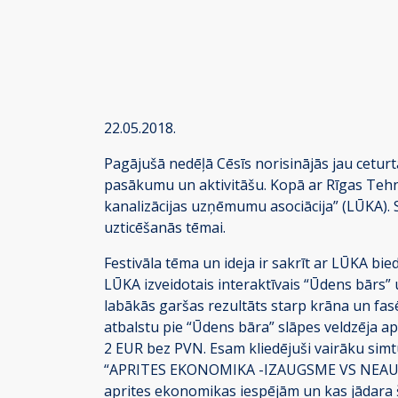
22.05.2018.
Pagājušā nedēļā Cēsīs norisinājās jau cetur
pasākumu un aktivitāšu. Kopā ar Rīgas Tehni
kanalizācijas uzņēmumu asociācija” (LŪKA). Sa
uzticēšanās tēmai.
Festivāla tēma un ideja ir sakrīt ar LŪKA bi
LŪKA izveidotais interaktīvais “Ūdens bārs”
labākās garšas rezultāts starp krāna un fasē
atbalstu pie “Ūdens bāra” slāpes veldzēja a
2 EUR bez PVN. Esam kliedējuši vairāku simt
“APRITES EKONOMIKA -IZAUGSME VS NEAUGSME”,
aprites ekonomikas iespējām un kas jādara š