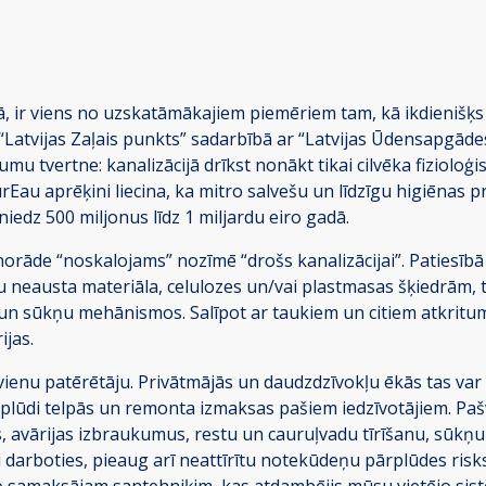
ā, ir viens no uzskatāmākajiem piemēriem tam, kā ikdienišķ
“Latvijas Zaļais punkts” sadarbībā ar “Latvijas Ūdensapgād
mu tvertne: kanalizācijā drīkst nonākt tikai cilvēka fizioloģis
Eau aprēķini liecina, ka mitro salvešu un līdzīgu higiēnas 
iedz 500 miljonus līdz 1 miljardu eiro gadā.
 norāde “noskalojams” nozīmē “drošs kanalizācijai”. Patiesīb
dru neausta materiāla, celulozes un/vai plastmasas šķiedrām,
un sūkņu mehānismos. Salīpot ar taukiem un citiem atkritum
ijas.
vienu patērētāju. Privātmājās un daudzdzīvokļu ēkās tas va
plūdi telpās un remonta izmaksas pašiem iedzīvotājiem. Pa
 avārijas izbraukumus, restu un cauruļvadu tīrīšanu, sūkņu
i darboties, pieaug arī neattīrītu notekūdeņu pārplūdes risks
o samaksājam santehniķim, kas atdambējis mūsu vietējo s