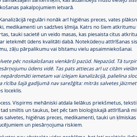
košanas pakalpojumiem ietvarā.
nalizācijā regulāri nonāk arī higiēnas preces, vates plāksnīt
uki, medikamenti un sadzīves ķīmija. Katrs no šiem atkritumu v
rtas, tauki sacietē un veido masas, kas piesaista citus atkr
var ietekmēt ūdens kvalitāti dabā. Notekūdeņu attīrīšanas s
tumu, zāļu pārpalikumu vai bīstamu vielu apsaimniekošanai.
lvete pēc noskalošanas vienkārši pazūd. Nepazūd. Tā turpina
esārņojumu ūdens vidē. Tas pats attiecas arī uz citām vielā
nepārdomāti iemetam vai izlejam kanalizācijā, palielina slo
ga rīcība šajā gadījumā nav sarežģīta: mitrās salvetes jāizme
s loceklis.
ess. Vispirms mehāniski atdala lielākus priekšmetus, teksti
 tad smiltis un taukus, bet pēc tam bioloģiskajā attīrīšanā 
ās salvetes, higiēnas preces, medikamenti, tauki un ķīmiskas 
raucējumiem un piesārņojuma riskiem.
tes nav abstrakta vides problēma, bet ļoti praktisks ikdie