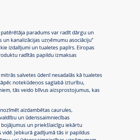
s patērētāja paradums var radīt dārgu un
es un kanalizācijas uzņēmumu asociāciju”
kie izdalījumi un tualetes papīrs. Eiropas
produktu radītās papildu izmaksas
ā mitrās salvetes ūdenī nesadalās kā tualetes
 tāpēc notekūdeņos saglabā izturību,
iem, tās veido blīvus aizsprostojumus, kas
r nozīmēt aizdambētas caurules,
švaldību un ūdenssaimniecības
 bojājumus un priekšlaicīgu iekārtu
 vidē. Jebkurā gadījumā tās ir papildus
istēmu, vai ūdenssaimniecības uzņēmumam