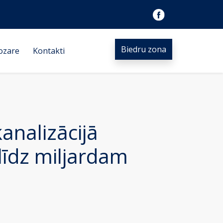
Biedru zona
ozare
Kontakti
kanalizācijā
līdz miljardam