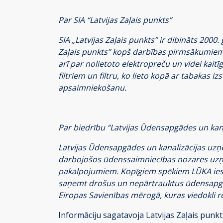
Par SIA “Latvijas Zaļais punkts”
SIA „Latvijas Zaļais punkts” ir dibināts 2000.
Zaļais punkts” kopš darbības pirmsākumiem r
arī par nolietoto elektropreču un videi kai
filtriem un filtru, ko lieto kopā ar tabakas 
apsaimniekošanu.
Par biedrību “Latvijas Ūdensapgādes un ka
Latvijas Ūdensapgādes un kanalizācijas uzņ
darbojošos ūdenssaimniecības nozares uzņ
pakalpojumiem. Kopīgiem spēkiem LŪKA iestāj
saņemt drošus un nepārtrauktus ūdensapgād
Eiropas Savienības mērogā, kuras viedokli 
Informāciju sagatavoja Latvijas Zaļais punk