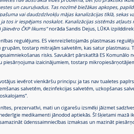
restes un cauruļvadus. Tas nozīmē biežākas apkopes, papildu
īpašuma vai daudzdzīvokļu mājas kanalizācijas tīklā, sekas v
ja tos ir iespējams noskalot. Kanalizācijas sistēmās atļauts 
kā jāievēro ČKP likums”
norāda Sandis Dejus, LŪKA izpilddirek
ienības regulējums. ES vienreizlietojamās plastmasas regul
grupām, tostarp mitrajām salvetēm, kas satur plastmasu. Ta
apsaimniekošanas risks. Savukārt pārskatītā ES Komunālo no
piesārņojuma izaicinājumiem, tostarp mikropiesārņotājiem, 
īvotājus ievērot vienkāršu principu: ja tas nav tualetes papī
emšanas salvetēm, dezinfekcijas salvetēm, uzkopšanas sal
noskalojams”.
snītes, prezervatīvi, mati un cigarešu izsmēķi jāizmet sadzī
bet nederīgie medikamenti jānodod aptiekās. Šī šķietami mazā i
 samazināt ūdenssaimniecības izmaksas un mazināt piesārņo