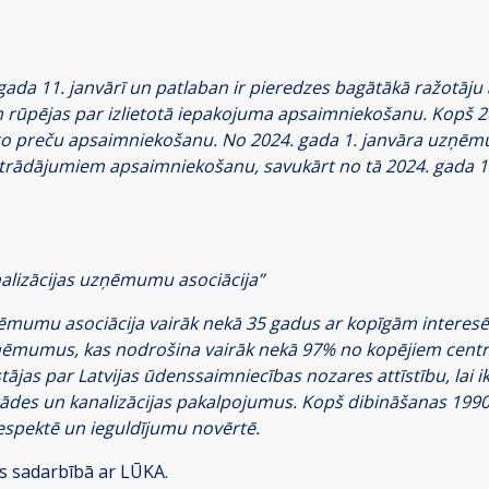
 gada 11. janvārī un patlaban ir pieredzes bagātākā ražotāju a
ūpējas par izlietotā iepakojuma apsaimniekošanu. Kopš 2006.
tīgo preču apsaimniekošanu. No 2024. gada 1. janvāra uzņēm
izstrādājumiem apsaimniekošanu, savukārt no tā 2024. gada 1. 
nalizācijas uzņēmumu asociācija”
ēmumu asociācija vairāk nekā 35 gadus ar kopīgām interesēm
ēmumus, kas nodrošina vairāk nekā 97% no kopējiem centr
as par Latvijas ūdenssaimniecības nozares attīstību, lai ik
es un kanalizācijas pakalpojumus. Kopš dibināšanas 1990. 
respektē un ieguldījumu novērtē.
ts sadarbībā ar LŪKA.