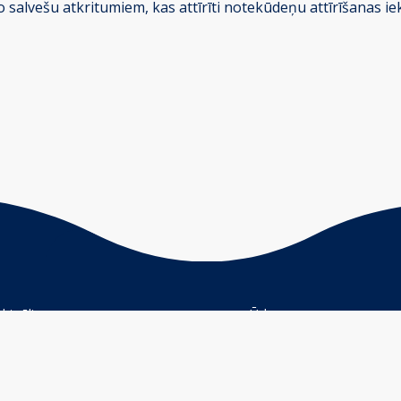
ro salvešu atkritumiem, kas attīrīti notekūdeņu attīrīšanas ie
Aktuāli
Ūdens nozare
Par mums
Kontakti
Projekti