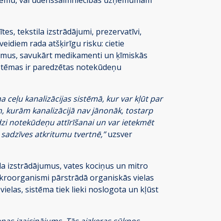
es, tekstila izstrādājumi, prezervatīvi,
eidiem rada atšķirīgu risku: cietie
itumus, savukārt medikamenti un ķīmiskās
istēmas ir paredzētas notekūdeņu
 ceļu kanalizācijas sistēmā, kur var kļūt par
m, kurām kanalizācijā nav jānonāk, tostarp
dzi notekūdeņu attīrīšanai un var ietekmēt
t sadzīves atkritumu tvertnē,”
uzsver
la izstrādājumus, vates kociņus un mitro
mikroorganismi pārstrādā organiskās vielas
vielas, sistēma tiek lieki noslogota un kļūst
nas izaicinājums. Tās aizķeras sūkņos,