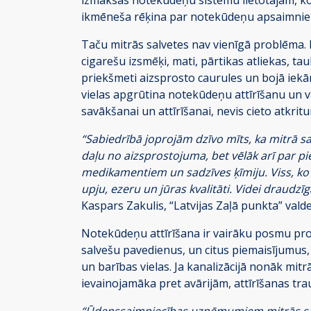
ikmēneša rēķina par notekūdeņu apsaimnie
Taču mitrās salvetes nav vienīgā problēma. Ka
cigarešu izsmēķi, mati, pārtikas atliekas, ta
priekšmeti aizsprosto caurules un bojā iekā
vielas apgrūtina notekūdeņu attīrīšanu un 
savākšanai un attīrīšanai, nevis cieto atkri
“Sabiedrībā joprojām dzīvo mīts, ka mitrā sa
daļu no aizsprostojuma, bet vēlāk arī par pi
medikamentiem un sadzīves ķīmiju. Viss, ko 
upju, ezeru un jūras kvalitāti. Videi draudzī
Kaspars Zakulis, “Latvijas Zaļā punkta” valde
Notekūdeņu attīrīšana ir vairāku posmu proc
salvešu pavedienus, un citus piemaisījumus,
un barības vielas. Ja kanalizācijā nonāk mitr
ievainojamāka pret avārijām, attīrīšanas t
“Ūdenssaimniecības uzņēmumiem mitrās salve