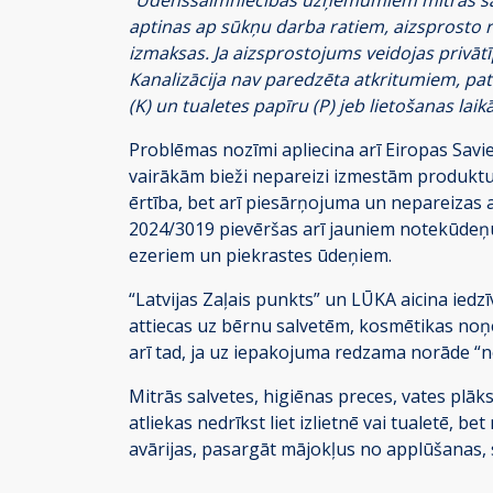
aptinas ap sūkņu darba ratiem, aizsprosto 
izmaksas. Ja aizsprostojums veidojas privāt
Kanalizācija nav paredzēta atkritumiem, pat 
(K) un tualetes papīru (P) jeb lietošanas lai
Problēmas nozīmi apliecina arī Eiropas Sav
vairākām bieži nepareizi izmestām produktu 
ērtība, bet arī piesārņojuma un nepareizas 
2024/3019 pievēršas arī jauniem notekūdeņu 
ezeriem un piekrastes ūdeņiem.
“Latvijas Zaļais punkts” un LŪKA aicina iedz
attiecas uz bērnu salvetēm, kosmētikas noņ
arī tad, ja uz iepakojuma redzama norāde “
Mitrās salvetes, higiēnas preces, vates plāk
atliekas nedrīkst liet izlietnē vai tualetē, 
avārijas, pasargāt mājokļus no applūšanas,