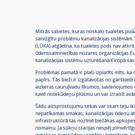
Mitrās salvetes, kuras noskalo tualetes pod
sarežģītu problēmu kanalizācijas sistēmām. 
(LŪKA) atgādina, ka tualetes pods nav atkritu
ūdenssaimniecības nozares organizācijas Eur
kanalizācijas sistēmu uzturēšanā Eiropā sasn
Problēmas pamatā ir plaši izplatīts mīts, ka
papīrs. Tās bieži ir izgatavotas no garšķie
aizķeras cauruļvadu līkumos, savienojumos 
kavē notekūdeņu plūsmu un var izraisīt avār
Šādu aizsprostojumu sekas var skart teju ik
nepatīkamas smakas, kanalizācijas ūdeņu at
infrastruktūrā tas nozīmē biežākas apkopes,
nomaiņu. Ja sūkņu stacijas nespēj pilnvērtīg
izmaksas notekūdeņu sistēmu lietotājam, k