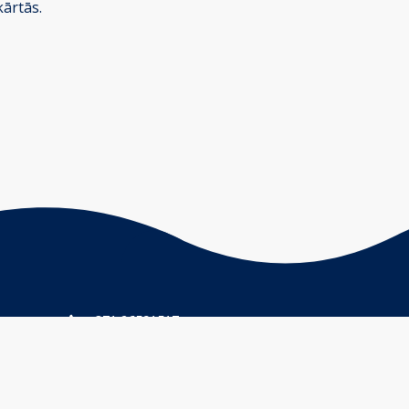
kārtās.
+371 26591517
info@lwwwwa.lv