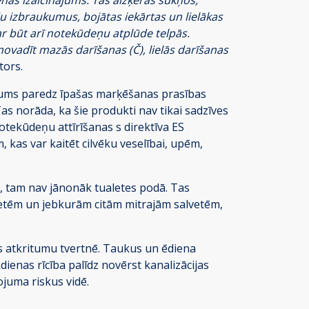
 izbraukumus, bojātas iekārtas un lielākas
ar būt arī notekūdeņu atplūde telpās.
novadīt mazās darīšanas (Č), lielās darīšanas
tors.
ējums paredz īpašas marķēšanas prasības
s norāda, ka šie produkti nav tikai sadzīves
tekūdeņu attīrīšanas s direktīva ES
kas var kaitēt cilvēku veselībai, upēm,
rs, tam nav jānonāk tualetes podā. Tas
vetēm un jebkurām citām mitrajām salvetēm,
ves atkritumu tvertnē. Taukus un ēdiena
kdienas rīcība palīdz novērst kanalizācijas
juma riskus vidē.