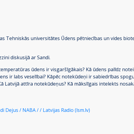
as Tehniskās universitātes Ūdens pētniecības un vides biot
ini diskusijā ar Sandi.
temperatūras ūdens ir visgaršīgākais? Kā ūdens palīdz note
dens ir labs veselībai? Kāpēc notekūdeņi ir sabiedrības spo
 Kā Latvijā attīra notekūdeņus? Kā mākslīgais intelekts nosaka
i Dejus / NABA / / Latvijas Radio (lsm.lv)