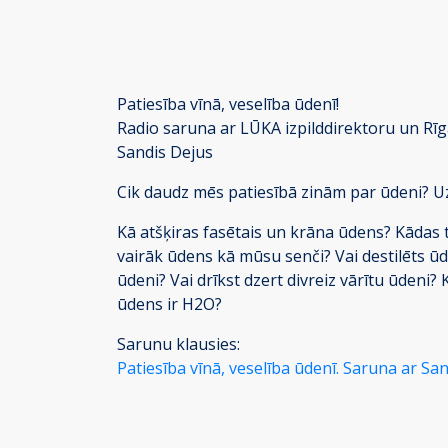
Patiesība vīnā, veselība ūdenī!
Radio saruna ar LŪKA izpilddirektoru un Rīg
Sandis Dejus
Cik daudz mēs patiesībā zinām par ūdeni? Uzz
Kā atšķiras fasētais un krāna ūdens? Kādas 
vairāk ūdens kā mūsu senči? Vai destilēts ū
ūdeni? Vai drīkst dzert divreiz vārītu ūdeni?
ūdens ir H2O?
Sarunu klausies:
Patiesība vīnā, veselība ūdenī. Saruna ar Sand