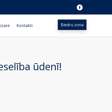
Biedru zona
ozare
Kontakti
eselība ūdenī!