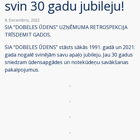
svin 30 gadu jubileju!
8. Decembris, 2022
SIA “DOBELES ŪDENS” UZŅĒMUMA RETROSPEKCIJA
TRĪSDEMIT GADOS.
SIA “DOBELES ŪDENS” stāsts sākās 1991. gadā un 2021.
gada nogalē svinējām savu apaļo jubileju. Jau 30 gadus
sniedzam ūdensapgādes un notekūdeņu savākšanas
pakalpojumus.