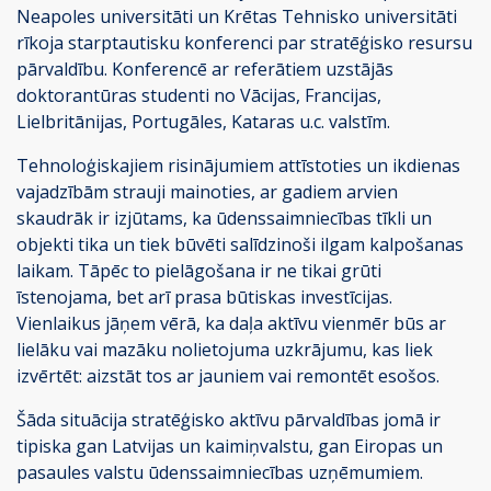
Neapoles universitāti un Krētas Tehnisko universitāti
rīkoja starptautisku konferenci par stratēģisko resursu
pārvaldību. Konferencē ar referātiem uzstājās
doktorantūras studenti no Vācijas, Francijas,
Lielbritānijas, Portugāles, Kataras u.c. valstīm.
Tehnoloģiskajiem risinājumiem attīstoties un ikdienas
vajadzībām strauji mainoties, ar gadiem arvien
skaudrāk ir izjūtams, ka ūdenssaimniecības tīkli un
objekti tika un tiek būvēti salīdzinoši ilgam kalpošanas
laikam. Tāpēc to pielāgošana ir ne tikai grūti
īstenojama, bet arī prasa būtiskas investīcijas.
Vienlaikus jāņem vērā, ka daļa aktīvu vienmēr būs ar
lielāku vai mazāku nolietojuma uzkrājumu, kas liek
izvērtēt: aizstāt tos ar jauniem vai remontēt esošos.
Šāda situācija stratēģisko aktīvu pārvaldības jomā ir
tipiska gan Latvijas un kaimiņvalstu, gan Eiropas un
pasaules valstu ūdenssaimniecības uzņēmumiem.