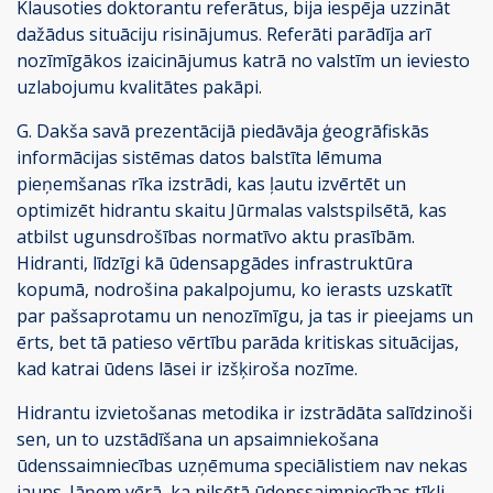
Klausoties doktorantu referātus, bija iespēja uzzināt
dažādus situāciju risinājumus. Referāti parādīja arī
nozīmīgākos izaicinājumus katrā no valstīm un ieviesto
uzlabojumu kvalitātes pakāpi.
G. Dakša savā prezentācijā piedāvāja ģeogrāfiskās
informācijas sistēmas datos balstīta lēmuma
pieņemšanas rīka izstrādi, kas ļautu izvērtēt un
optimizēt hidrantu skaitu Jūrmalas valstspilsētā, kas
atbilst ugunsdrošības normatīvo aktu prasībām.
Hidranti, līdzīgi kā ūdensapgādes infrastruktūra
kopumā, nodrošina pakalpojumu, ko ierasts uzskatīt
par pašsaprotamu un nenozīmīgu, ja tas ir pieejams un
ērts, bet tā patieso vērtību parāda kritiskas situācijas,
kad katrai ūdens lāsei ir izšķiroša nozīme.
Hidrantu izvietošanas metodika ir izstrādāta salīdzinoši
sen, un to uzstādīšana un apsaimniekošana
ūdenssaimniecības uzņēmuma speciālistiem nav nekas
jauns. Jāņem vērā, ka pilsētā ūdenssaimniecības tīkli