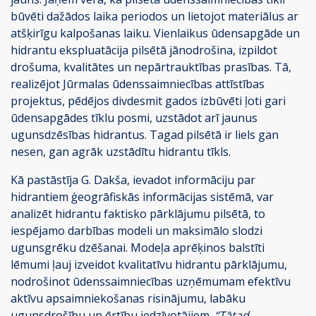
būvēti dažādos laika periodos un lietojot materiālus ar
atšķirīgu kalpošanas laiku. Vienlaikus ūdensapgāde un
hidrantu ekspluatācija pilsētā jānodrošina, izpildot
drošuma, kvalitātes un nepārtrauktības prasības. Tā,
realizējot Jūrmalas ūdenssaimniecības attīstības
projektus, pēdējos divdesmit gados izbūvēti ļoti gari
ūdensapgādes tīklu posmi, uzstādot arī jaunus
ugunsdzēsības hidrantus. Tagad pilsētā ir liels gan
nesen, gan agrāk uzstādītu hidrantu tīkls.
Kā pastāstīja G. Dakša, ievadot informāciju par
hidrantiem ģeogrāfiskās informācijas sistēmā, var
analizēt hidrantu faktisko pārklājumu pilsētā, to
iespējamo darbības modeli un maksimālo slodzi
ugunsgrēku dzēšanai. Modeļa aprēķinos balstīti
lēmumi ļauj izveidot kvalitatīvu hidrantu pārklājumu,
nodrošinot ūdenssaimniecības uzņēmumam efektīvu
aktīvu apsaimniekošanas risinājumu, labāku
ugunsdrošību un ērtību iedzīvotājiem.
“Tātad