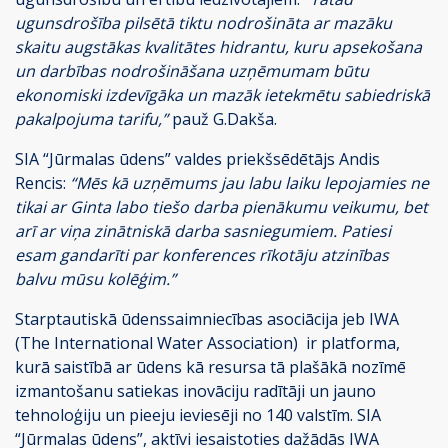
ugunsdrošība pilsētā tiktu nodrošināta ar mazāku
skaitu augstākas kvalitātes hidrantu, kuru apsekošana
un darbības nodrošināšana uzņēmumam būtu
ekonomiski izdevīgāka un mazāk ietekmētu sabiedriskā
pakalpojuma tarifu,”
pauž G.Dakša.
SIA “Jūrmalas ūdens” valdes priekšsēdētājs Andis
Rencis:
“Mēs kā uzņēmums jau labu laiku lepojamies ne
tikai ar Ginta labo tiešo darba pienākumu veikumu, bet
arī ar viņa zinātniskā darba sasniegumiem. Patiesi
esam gandarīti par konferences rīkotāju atzinības
balvu mūsu kolēģim.”
Starptautiskā ūdenssaimniecības asociācija jeb IWA
(The International Water Association) ir platforma,
kurā saistībā ar ūdens kā resursa tā plašākā nozīmē
izmantošanu satiekas inovāciju radītāji un jauno
tehnoloģiju un pieeju ieviesēji no 140 valstīm. SIA
“Jūrmalas ūdens”, aktīvi iesaistoties dažādās IWA