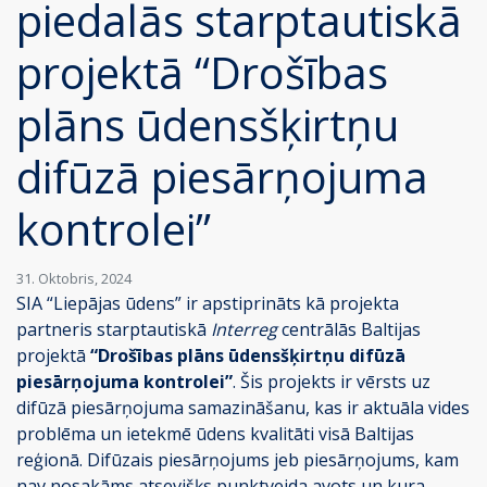
piedalās starptautiskā
projektā “Drošības
plāns ūdensšķirtņu
difūzā piesārņojuma
kontrolei”
31. Oktobris, 2024
SIA “Liepājas ūdens” ir apstiprināts kā projekta
partneris starptautiskā
Interreg
centrālās Baltijas
projektā
“Drošības plāns ūdensšķirtņu difūzā
piesārņojuma kontrolei”
. Šis projekts ir vērsts uz
difūzā piesārņojuma samazināšanu, kas ir aktuāla vides
problēma un ietekmē ūdens kvalitāti visā Baltijas
reģionā. Difūzais piesārņojums jeb piesārņojums, kam
nav nosakāms atsevišķs punktveida avots un kura