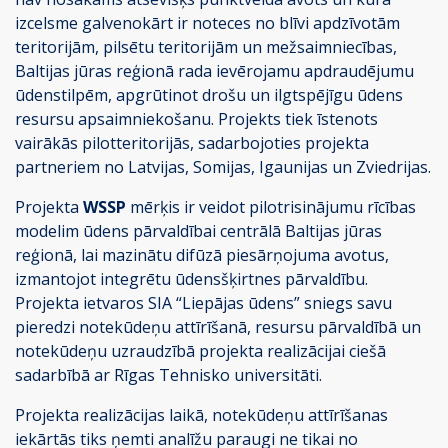
izcelsme galvenokārt ir noteces no blīvi apdzīvotām
teritorijām, pilsētu teritorijām un mežsaimniecības,
Baltijas jūras reģionā rada ievērojamu apdraudējumu
ūdenstilpēm, apgrūtinot drošu un ilgtspējīgu ūdens
resursu apsaimniekošanu. Projekts tiek īstenots
vairākās pilotteritorijās, sadarbojoties projekta
partneriem no Latvijas, Somijas, Igaunijas un Zviedrijas.
Projekta
WSSP
mērķis ir veidot pilotrisinājumu rīcības
modelim ūdens pārvaldībai centrālā Baltijas jūras
reģionā, lai mazinātu difūzā piesārņojuma avotus,
izmantojot integrētu ūdensšķirtnes pārvaldību.
Projekta ietvaros SIA “Liepājas ūdens” sniegs savu
pieredzi notekūdeņu attīrīšanā, resursu pārvaldībā un
notekūdeņu uzraudzībā projekta realizācijai ciešā
sadarbībā ar Rīgas Tehnisko universitāti.
Projekta realizācijas laikā, notekūdeņu attīrīšanas
iekārtās tiks ņemti analīžu paraugi ne tikai no