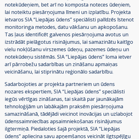
notekūdeņiem, bet arī no komposta noteces ūdeņiem,
lai noteiktu piesārņojuma līmeni un izplatību. Projekta
ietvaros SIA “Liepājas ūdens” speciālisti palīdzēs īstenot
monitoringa metodes, datu vākšanu un apkopošanu.
Tas ļaus identificēt galvenos piesārņojuma avotus un
izstrādāt pielāgotus risinājumus, lai samazinātu kaitīgo
vielu nokļūšanu virszemes ūdeņu, pazemes ūdeņu un
notekūdeņu sistēmās. SIA “Liepājas ūdens” loma ietver
arī pārrobežu sadarbības un zināšanu apmaiņas
veicināšanu, lai stiprinātu reģionālo sadarbību.
Sadarbojoties ar projekta partneriem un ūdens
nozares ekspertiem, SIA “Liepājas ūdens” speciālisti
iegūs vērtīgas zināšanas, tai skaitā par jaunākajām
tehnoloģijām un labākajām praksēm piesārņojuma
samazināšanā, tādējādi veicinot inovācijas un uzlabojot
ūdenssaimniecības apsaimniekošanas risinājumus
ilgtermiņā. Piedaloties šajā projektā, SIA “Liepājas
ūdens” apliecina savu apņemšanos veicināt ilgtspējīgu