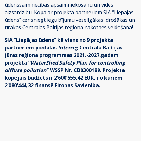
ūdenssaimniecības apsaimniekošanu un vides
aizsardzību. Kopā ar projekta partneriem SIA “Liepājas
ūdens” cer sniegt ieguldījumu veselīgākas, drošākas un
tīrākas Centrālās Baltijas reģiona nākotnes veidošanā!
SIA “Liepājas ūdens” kā viens no 9 projekta
partneriem piedalās
Interreg
Centrālā Baltijas
jūras reģiona programmas 2021.-2027.gadam
projektā “
WaterShed Safety Plan for controlling
diffuse pollution
” WSSP Nr. CB0300189. Projekta
kopējais budžets ir 2’600’555,42 EUR, no kuriem
2’080’444,32 finansē Eiropas Savienība.