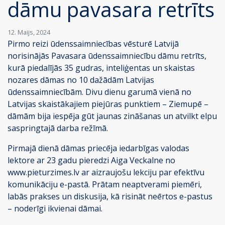
dāmu pavasara retrīts
12. Maijs, 2024
Pirmo reizi ūdenssaimniecības vēsturē Latvijā
norisinājās Pavasara ūdenssaimniecību dāmu retrīts,
kurā piedalījās 35 gudras, inteliģentas un skaistas
nozares dāmas no 10 dažādām Latvijas
ūdenssaimniecībām. Divu dienu garumā vienā no
Latvijas skaistākajiem piejūras punktiem – Ziemupē –
dāmām bija iespēja gūt jaunas zināšanas un atvilkt elpu
saspringtajā darba režīmā.
Pirmajā dienā dāmas priecēja iedarbīgas valodas
lektore ar 23 gadu pieredzi Aiga Veckalne no
www.pieturzimes.lv ar aizraujošu lekciju par efektīvu
komunikāciju e-pastā. Prātam neaptverami piemēri,
labās prakses un diskusija, kā risināt neērtos e-pastus
– noderīgi ikvienai dāmai.