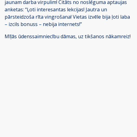
jaunam darba virpulim! Citāts no noslēguma aptaujas
anketas: “Ļoti interesantas lekcijas! Jautra un
pārsteidzoša rīta vingrošana! Vietas izvēle bija ļoti laba
– izcils bonuss – nebija internets!”
Mīļās ūdenssaimniecību dāmas, uz tikšanos nākamreiz!