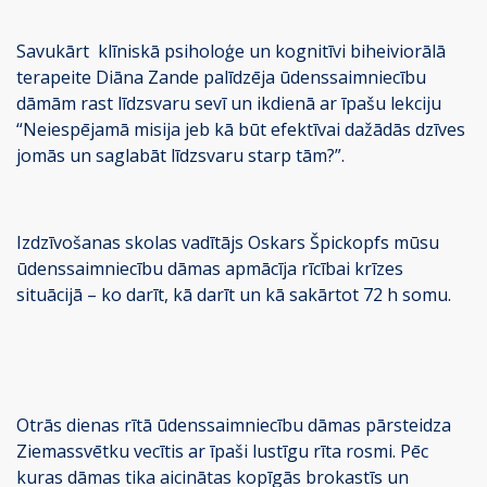
Savukārt klīniskā psiholoģe un kognitīvi biheiviorālā
terapeite Diāna Zande palīdzēja ūdenssaimniecību
dāmām rast līdzsvaru sevī un ikdienā ar īpašu lekciju
“Neiespējamā misija jeb kā būt efektīvai dažādās dzīves
jomās un saglabāt līdzsvaru starp tām?”.
Izdzīvošanas skolas vadītājs Oskars Špickopfs mūsu
ūdenssaimniecību dāmas apmācīja rīcībai krīzes
situācijā – ko darīt, kā darīt un kā sakārtot 72 h somu.
Otrās dienas rītā ūdenssaimniecību dāmas pārsteidza
Ziemassvētku vecītis ar īpaši lustīgu rīta rosmi. Pēc
kuras dāmas tika aicinātas kopīgās brokastīs un