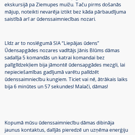
ekskursijā pa Ziemupes muižu. Taču pirms došanās
mājup, noteikti nevarēja iztikt bez kāda pārbaudījuma
saistībā arī ar ūdenssaimniecības nozari.
Līdz ar to noslēgumā SIA “Liepājas ūdens”
Ūdensapgādes nozares vadītājs Jānis Blūms dāmas
sadalīja 5 komandās un katrai komandai bez
palīglīdzekļiem bija jāmontē ūdensapgādes mezgli, lai
nepieciešamības gadījumā varētu palīdzēt
ūdenssaimniecību kungiem. Ticiet vai nē, ātrākais laiks
bija 6 minūtes un 57 sekundes! Malači, dāmas!
Kopumā mūsu ūdenssaimniecību dāmas dibināja
jaunus kontaktus, dalījās pieredzē un uzņēma enerģiju