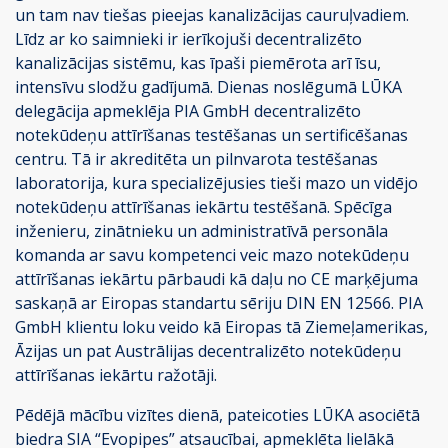
un tam nav tiešas pieejas kanalizācijas cauruļvadiem.
Līdz ar ko saimnieki ir ierīkojuši decentralizēto
kanalizācijas sistēmu, kas īpaši piemērota arī īsu,
intensīvu slodžu gadījumā. Dienas noslēgumā LŪKA
delegācija apmeklēja PIA GmbH decentralizēto
notekūdeņu attīrīšanas testēšanas un sertificēšanas
centru. Tā ir akreditēta un pilnvarota testēšanas
laboratorija, kura specializējusies tieši mazo un vidējo
notekūdeņu attīrīšanas iekārtu testēšanā. Spēcīga
inženieru, zinātnieku un administratīvā personāla
komanda ar savu kompetenci veic mazo notekūdeņu
attīrīšanas iekārtu pārbaudi kā daļu no CE marķējuma
saskaņā ar Eiropas standartu sēriju DIN EN 12566. PIA
GmbH klientu loku veido kā Eiropas tā Ziemeļamerikas,
Āzijas un pat Austrālijas decentralizēto notekūdeņu
attīrīšanas iekārtu ražotāji.
Pēdējā mācību vizītes dienā, pateicoties LŪKA asociētā
biedra SIA “Evopipes” atsaucībai, apmeklēta lielākā