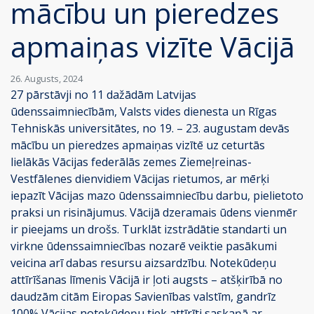
mācību un pieredzes
apmaiņas vizīte Vācijā
26. Augusts, 2024
27 pārstāvji no 11 dažādām Latvijas
ūdenssaimniecībām, Valsts vides dienesta un Rīgas
Tehniskās universitātes, no 19. – 23. augustam devās
mācību un pieredzes apmaiņas vizītē uz ceturtās
lielākās Vācijas federālās zemes Ziemeļreinas-
Vestfālenes dienvidiem Vācijas rietumos, ar mērķi
iepazīt Vācijas mazo ūdenssaimniecību darbu, pielietoto
praksi un risinājumus. Vācijā dzeramais ūdens vienmēr
ir pieejams un drošs. Turklāt izstrādātie standarti un
virkne ūdenssaimniecības nozarē veiktie pasākumi
veicina arī dabas resursu aizsardzību. Notekūdeņu
attīrīšanas līmenis Vācijā ir ļoti augsts – atšķirībā no
daudzām citām Eiropas Savienības valstīm, gandrīz
100% Vācijas notekūdeņu tiek attīrīti saskaņā ar