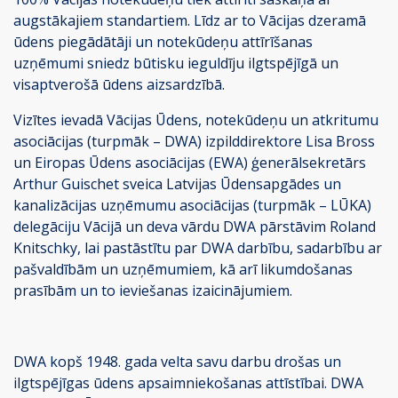
augstākajiem standartiem. Līdz ar to Vācijas dzeramā
ūdens piegādātāji un notekūdeņu attīrīšanas
uzņēmumi sniedz būtisku ieguldīju ilgtspējīgā un
visaptverošā ūdens aizsardzībā.
Vizītes ievadā Vācijas Ūdens, notekūdeņu un atkritumu
asociācijas (turpmāk – DWA) izpilddirektore Lisa Bross
un Eiropas Ūdens asociācijas (EWA) ģenerālsekretārs
Arthur Guischet sveica Latvijas Ūdensapgādes un
kanalizācijas uzņēmumu asociācijas (turpmāk – LŪKA)
delegāciju Vācijā un deva vārdu DWA pārstāvim Roland
Knitschky, lai pastāstītu par DWA darbību, sadarbību ar
pašvaldībām un uzņēmumiem, kā arī likumdošanas
prasībām un to ieviešanas izaicinājumiem.
DWA kopš 1948. gada velta savu darbu drošas un
ilgtspējīgas ūdens apsaimniekošanas attīstībai. DWA