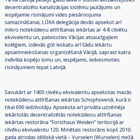
decentralizēto kanalizācijas sistēmu jautājums un
iespējamie risinājumi vides piesārņojuma
samazināšanai, LŪKA delegācija devās apsekot arī
mikro notekūdeņu attīrīšanas iekārtas ar 4-8 cilvēku
ekvivalentu un, pateicoties Vācijas atsaucīgajiem
kolēģiem, izdevās gūt ieskatu arī šādu iekārtu
apsaimniekošanas organizēšanā Vācijā, saprast katra
indivīda kopējo lomu un, iespējams, iedvesmoties
risinājumiem tepat Latvijā.
Savukārt ar 1400 cilvēku ekvivalentu apsekotas mazās
notekūdeņu attīrīšanas iekārtas Schophovenā, kurā ir
tikai 690 iedzīvotāju. Apsekota arī privāta uzņēmēja
iekārtotās decentralizētās notekūdeņu attīrīšanas
iekārtas restorāna “Forsthaus Weiden” teritorijā ar
cilvēku ekvivalentu 120. Minētais restorāns kopš 2010.
gada atrodas idilliskā vietā – Vurselen (Wurselen) mežā