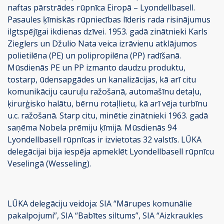
naftas pārstrādes rūpnīca Eiropā – Lyondellbasell.
Pasaules ķīmiskās rūpniecības līderis rada risinājumus
ilgtspējīgai ikdienas dzīvei. 1953. gadā zinātnieki Karls
Zieglers un Džulio Nata veica izrāvienu atklājumos
polietilēna (PE) un polipropilēna (PP) radīšanā.
Mūsdienās PE un PP izmanto daudzu produktu,
tostarp, ūdensapgādes un kanalizācijas, kā arī citu
komunikāciju cauruļu ražošanā, automašīnu detaļu,
ķirurģisko halātu, bērnu rotaļlietu, kā arī vēja turbīnu
u.c. ražošanā. Starp citu, minētie zinātnieki 1963. gadā
saņēma Nobela prēmiju ķīmijā. Mūsdienās 94
Lyondellbasell rūpnīcas ir izvietotas 32 valstīs. LŪKA
delegācijai bija iespēja apmeklēt Lyondellbasell rūpnīcu
Veselingā (Wesseling).
LŪKA delegāciju veidoja: SIA “Mārupes komunālie
pakalpojumi”, SIA “Babītes siltums”, SIA “Aizkraukles