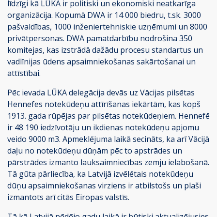
līdzīgi kā LŪKA ir politiski un ekonomiski neatkarīga
organizācija. Kopumā DWA ir 14 000 biedru, t.sk. 3000
pašvaldības, 1000 inženiertehniskie uzņēmumi un 8000
privātpersonas. DWA pamatdarbību nodrošina 350
komitejas, kas izstrādā dažādu procesu standartus un
vadlīnijas ūdens apsaimniekošanas sakārtošanai un
attīstībai.
Pēc ievada LŪKA delegācija devās uz Vācijas pilsētas
Hennefes notekūdeņu attīrīšanas iekārtām, kas kopš
1913. gada rūpējas par pilsētas notekūdeņiem. Hennefē
ir 48 190 iedzīvotāju un ikdienas notekūdeņu apjomu
veido 9000 m3. Apmeklējuma laikā secināts, ka arī Vācijā
daļu no notekūdeņu dūņām pēc to apstrādes un
pārstrādes izmanto lauksaimniecības zemju ielabošanā.
Tā gūta pārliecība, ka Latvijā izvēlētais notekūdeņu
dūņu apsaimniekošanas virziens ir atbilstošs un plaši
izmantots arī citās Eiropas valstīs.
Tā kā Latvijā pēdējo gadu laikā ir būtiski aktualizējusies