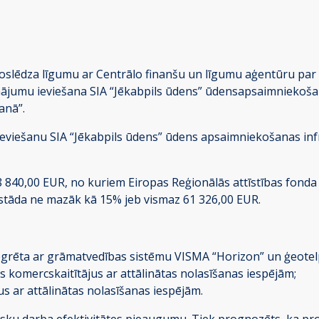
noslēdza līgumu ar Centrālo finanšu un līgumu aģentūru par
sinājumu ieviešana SIA “Jēkabpils ūdens” ūdensapsaimniekoš
anā”.
u ieviešanu SIA “Jēkabpils ūdens” ūdens apsaimniekošanas inf
8 840,00 EUR, no kuriem Eiropas Reģionālās attīstības fonda (
astāda ne mazāk kā 15% jeb vismaz 61 326,00 EUR.
grēta ar grāmatvedības sistēmu VISMA “Horizon” un ģeotelp
s komercskaitītājus ar attālinātas nolasīšanas iespējām;
s ar attālinātas nolasīšanas iespējām.
tisku darba efektivitātes pieaugumu. Tiek prognozēts, ka pr