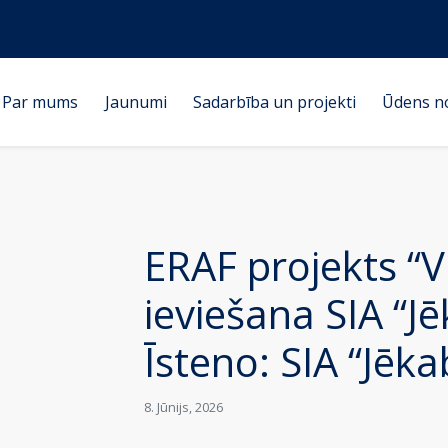
Par mums
Jaunumi
Sadarbība un projekti
Ūdens n
ERAF projekts “V
ieviešana SIA “Jē
Īsteno: SIA “Jēka
8. Jūnijs, 2026