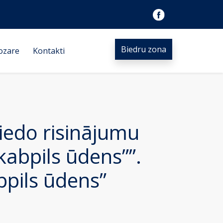
Biedru zona
ozare
Kontakti
iedo risinājumu
kabpils ūdens””.
bpils ūdens”