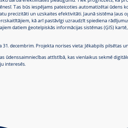
ēnesī. Tas būs iespējams pateicoties automatizētai ūdens k
u precizitāti un uzskaites efektivitāti. Jaunā sistēma ļaus op
kaitītājiem, kā arī pastāvīgi uzraudzīt spiediena rādījumus
skajiem datiem ģeotelpiskās informācijas sistēmas (ĢIS) kar
 31. decembrim. Projekta norises vieta: Jēkabpils pilsētas un
sētas ūdenssaimniecības attīstībā, kas vienlaikus sekmē digit
ju interesēs.