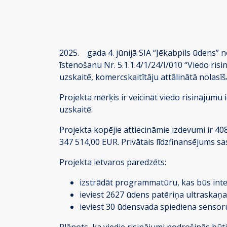
2025. gada 4. jūnijā SIA “Jēkabpils ūdens” 
īstenošanu Nr. 5.1.1.4/1/24/I/010 “Viedo ri
uzskaitē, komercskaitītāju attālinātā nolasīš
Projekta mērķis ir veicināt viedo risinājum
uzskaitē.
Projekta kopējie attiecināmie izdevumi ir 40
347 514,00 EUR. Privātais līdzfinansējums s
Projekta ietvaros paredzēts:
izstrādāt programmatūru, kas būs inte
ieviest 2627 ūdens patēriņa ultraskaņa
ieviest 30 ūdensvada spiediena sensoru
Plānots, ka viedie risinājumi nodrošinās bū