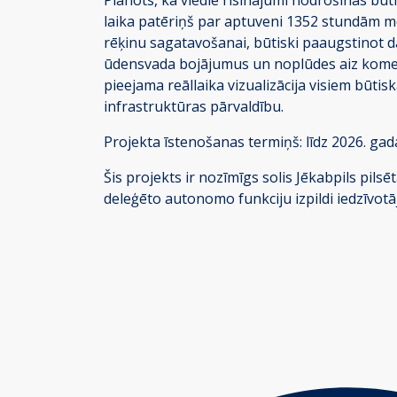
laika patēriņš par aptuveni 1352 stundām m
rēķinu sagatavošanai, būtiski paaugstinot dat
ūdensvada bojājumus un noplūdes aiz komercs
pieejama reāllaika vizualizācija visiem būti
infrastruktūras pārvaldību.
Projekta īstenošanas termiņš: līdz 2026. gada
Šis projekts ir nozīmīgs solis Jēkabpils pil
deleģēto autonomo funkciju izpildi iedzīvotā