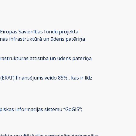
 Eiropas Savienības fondu projekta
anas infrastruktūrā un ūdens patēriņa
rastruktūras attīstībā un ūdens patēriņa
ERAF) finansējums veido 85% , kas ir līdz
iskās informācijas sistēmu “GoGIS”;
ojekta rezultātā tiks samazināts darbaspēka