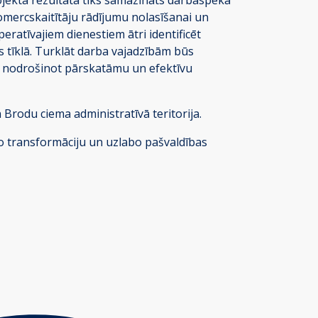
omercskaitītāju rādījumu nolasīšanai un
eratīvajiem dienestiem ātri identificēt
 tīklā. Turklāt darba vajadzībām būs
tē, nodrošinot pārskatāmu un efektīvu
 Brodu ciema administratīvā teritorija.
ālo transformāciju un uzlabo pašvaldības